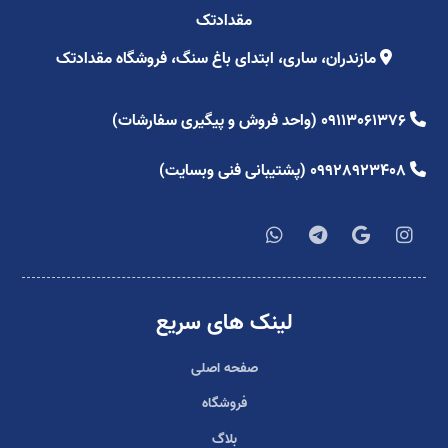
مقدادتک
مازندران، ساری، ابتدای باغ سنگ، فروشگاه مقدادتک
09113061376 (واحد فروش و پیگیری سفارشات)
09928923408 (پشتیبانی فنی وبسایت)
لینک های سریع
صفحه اصلی
فروشگاه
بلاگ