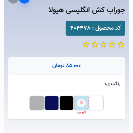
جوراب کش انگلیسی هیولا
کد محصول :
404478
85,000 تومان
رنگبندی:
ناموجود