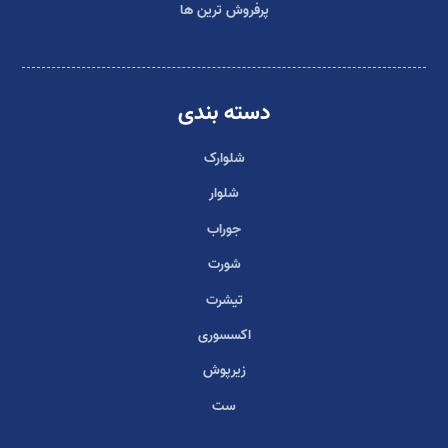
پرفروش ترین ها
دسته بندی
شلوارک
شلوار
جوراب
شورت
تیشرت
اکسسوری
زیرپوش
ست