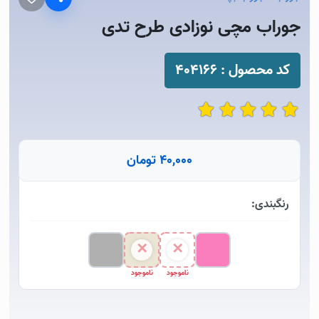
جوراب مچی نوزادی طرح تدی
کد محصول :
404166
40,000 تومان
رنگبندی:
ناموجود
ناموجود