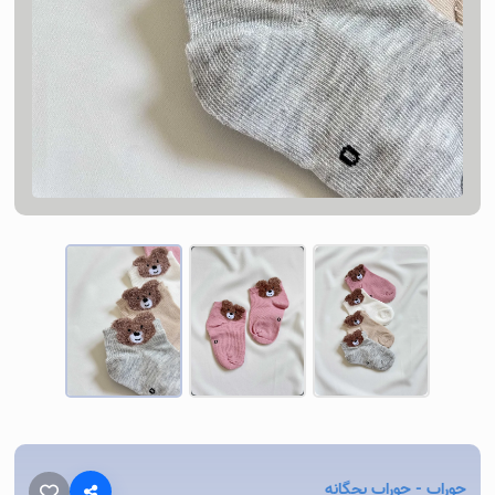
جوراب -
جوراب بچگانه